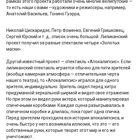
рамках этого проекта работали очень многие велипутские —
то есть наши с вами —художники и режиссеры, например,
Анатолий Васильев, Тонино Гуэрра,
Николай Цискаридзе, Петр Фоменко, Евгений Гришковец,
Сергей Юрский и т. д., список очень большой. Лиликанский
проект получил за разные спектакли четыре «Золотых
маски».
Другой известный проект — спектакль «Апокалипсис». Если
лиликанский спектакль играется обычно для пяти зрителей
(вообще камерная атмосфера — отличительная черта
нашего театра), то «Апокалипсис» игрался для одного
зрителя, индивидуально. Зритель сидел перед хитро
придуманной зеркальной ширмой и видел свое отражение.
Но при этом он видел руки актера, который манипулировал
спичечными коробками. Каждая сцена разыгрывалась в
спичечном коробке и длилась, пока горит одна спичка.
Перед зрителем проходила вся история апокалипсиса, и
очень быстро у него возникала иллюзия, что это — его
собственные руки, которые творят этот мир и его же
уничтожают…