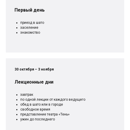
Первый день
приезд в шато
заселение
знакомство
30 октября – 3 ноября
Лекционные дни
завтрак
по одной лекции от каждого ведущего
обед в шато или в городе
свободное время
представление театра «Тень»
ужин до последнего