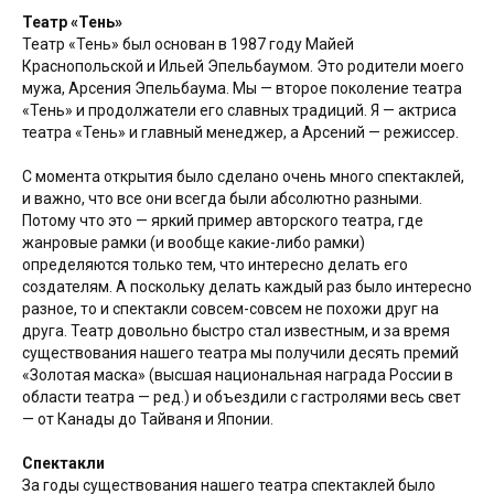
Театр «Тень»
Театр «Тень» был основан в 1987 году Майей
Краснопольской и Ильей Эпельбаумом. Это родители моего
мужа, Арсения Эпельбаума. Мы — второе поколение театра
«Тень» и продолжатели его славных традиций. Я — актриса
театра «Тень» и главный менеджер, а Арсений — режиссер.
С момента открытия было сделано очень много спектаклей,
и важно, что все они всегда были абсолютно разными.
Потому что это — яркий пример авторского театра, где
жанровые рамки (и вообще какие-либо рамки)
определяются только тем, что интересно делать его
создателям. А поскольку делать каждый раз было интересно
разное, то и спектакли совсем-совсем не похожи друг на
друга. Театр довольно быстро стал известным, и за время
существования нашего театра мы получили десять премий
«Золотая маска» (высшая национальная награда России в
области театра — ред.) и объездили с гастролями весь свет
— от Канады до Тайваня и Японии.
Спектакли
За годы существования нашего театра спектаклей было