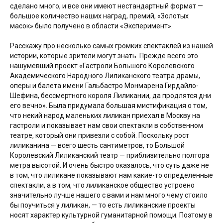
сделано много, и все они имеют нестандартный формат —
большое количество наших наград, премий, «Золотых
масок» было получено в области «Эксперимент».
Расскажу про несколько самых громких спектаклей из нашей
истории, которые зрители могут знать. Прежде всего это
нашумевший проект «Гастроли Большого Королевского
Академического Народного Лиликанского театра драмы,
оперы и балета имени Гальбастро Монмарена Гирдайло-
Шефина, бессмертного короля Лиликании, да продлятся дни
его вечно». Была придумала большая мистификация о том,
что некий народ маленьких лиликан приехал в Москву на
гастроли и показывает нам свои спектакли в собственном
театре, который они привезли с собой. Поскольку рост
лиликанина — всего шесть сантиметров, то Большой
Королевский Лиликанский театр — приблизительно полтора
метра высотой. И очень быстро оказалось, что суть даже не
в том, что лиликане показывают нам какие-то определенные
спектакли, а в том, что лиликанское общество устроено
значительно лучше нашего с вами и нам много чему стоило
бы поучиться у лиликан, — то есть лиликанские проекты
носят характер культурной гуманитарной помощи. Поэтому в