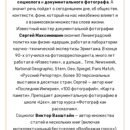
социолога
и
документального фотографа
. А
значит речь пойдет о сегодняшнем дне, об обществе,
контексте, фоне, который на нас неизбежно влияет и
о взаимосвязи множества слоев жизни.
Известный мастер документальной фотографии
Сергей Максимишин
окончил Ленинградский
политех как физик-ядерщик, работал в лаборатории
научно-технической экспертизы Эрмитажа. В конце
90-х отучился на фотокорреспондента, много лет
работал в «Известиях», а дальше... Time, Newsweek,
National Geographic, Stern, Geo, Spiegel, Paris Match,
«Русский Репортер», более 30 персональных
выставок в десятках стран. Сергей — автор книг
«Последняя Империя», «100 фотографий», «Карта
памяти». Преподает документальную фотографию в
школе «Цех», автор курса «Фотограф как
рассказчик».
Социолог
Виктор Вахштайн
— автор множества
статей и нескольких книг (включая
интеллектуальный бестселлер «Воображая город»),