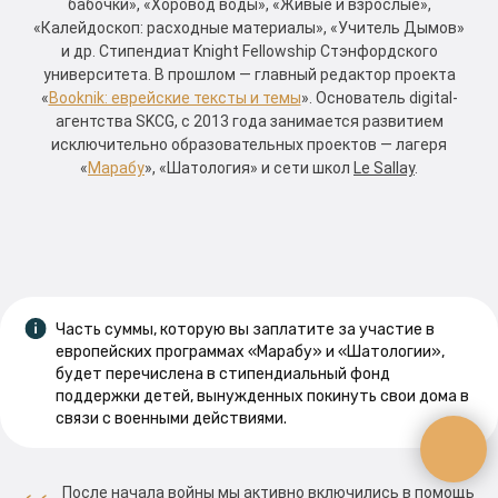
бабочки», «Хоровод воды», «Живые и взрослые»,
«Калейдоскоп: расходные материалы», «Учитель Дымов»
и др. Стипендиат Knight Fellowship Стэнфордского
университета. В прошлом — главный редактор проекта
«
Booknik: еврейские тексты и темы
». Основатель digital-
агентства SKCG, с 2013 года занимается развитием
исключительно образовательных проектов — лагеря
«
Марабу
», «Шатология» и сети школ
Le Sallay
.
Часть суммы, которую вы заплатите за участие в
европейских программах «Марабу» и «Шатологии»,
будет перечислена в стипендиальный фонд
поддержки детей, вынужденных покинуть свои дома в
связи с военными действиями.
После начала войны мы активно включились в помощь