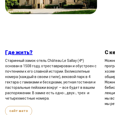
Где жить?
С к
Старинный замок-отель Сhâteau Le Sallay (4*)
Можно
основан в 1508 году, отреставрирован и обустроен с
прогр
почтением к его славной истории. Великолепные
хозяе
номера (каждый в своем стиле), вековой парк в 4
обшир
гектара с гамаками и беседками, уютная гостиная и
Можно
пасторальные пейзажи вокруг — все будет в вашем
бебис
распоряжении. В замке есть одно-, двух-, трех- и
лекци
четырехместные номера.
мы вс
мы pet
сайт шато