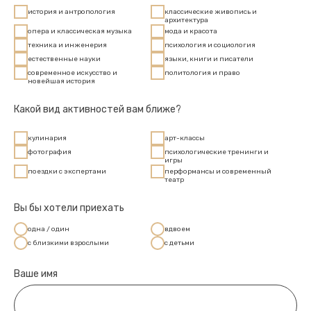
история и антропология
классические живопись и
архитектура
опера и классическая музыка
мода и красота
техника и инженерия
психология и социология
естественные науки
языки, книги и писатели
современное искусство и
политология и право
новейшая история
Какой вид активностей вам ближе?
кулинария
арт-классы
фотография
психологические тренинги и
игры
поездки с экспертами
перформансы и современный
театр
Вы бы хотели приехать
одна / один
вдвоем
с близкими взрослыми
с детьми
Ваше имя